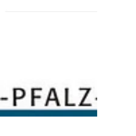
Haushaltsrede 2026
Hier finden Sie die ausführliche Version meiner
Haushaltsrede als PDF zum Download. Wer
lieber nur die wichtigsten Punkte lesen möchte,
anbei eine kurze Zusammenfassung: Der
Haushaltsplan der Gemeinde Mutterstadt für
das Jahr 2026 steht fest und wurde nach
ausführlichen Beratungen in den
Fachausschüssen und im Haupt- und
Finanzausschuss einstimmig beschlossen.
Trotz eines erwarteten Defizits von rund
747.000 EUR plant die Gemeinde Investitionen
von insgesamt 15,35 Millionen