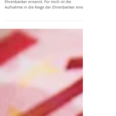
Bänker
Am 11.02. wurde ich von der VR Bank zum
Ehrenbänker ernannt. Für mich ist die
Aufnahme in die Riege der Ehrenbänker eine
große Freude! In der Rheinpfalz vom 14.02.
erschien dazu der folgende Artikel: Mit der
Einladung zur Narrenfreiheit Auszeichnung in
Ludwigshafen: Mutterstadts Bürgermeister
Thorsten Leva wird VR-Ehrenbänker Von Jochen
Willner Der Kreis der VR-Ehrenbänker ist
wieder vollständig. Zumindest für die aktuelle
Kampagne 2025/26. Nur wenige Tage vor dem
alljährlic